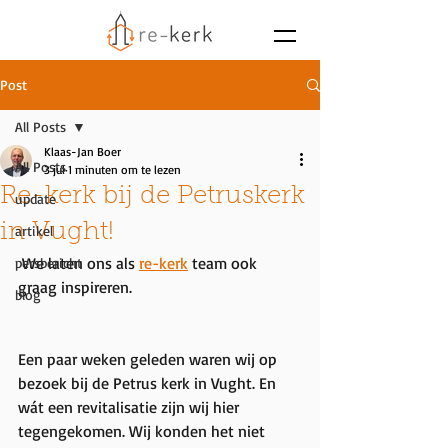
Post
All Posts
Klaas-Jan Boer
All Posts
3 jul
1 minuten om te lezen
Re-kerk bij de Petruskerk
update
in Vught!
artikel
 We laten ons als 
re-kerk
 team ook 
persbericht
graag inspireren.
blog
Een paar weken geleden waren wij op 
bezoek bij de Petrus kerk in Vught. En 
wát een revitalisatie zijn wij hier 
tegengekomen. Wij konden het niet 