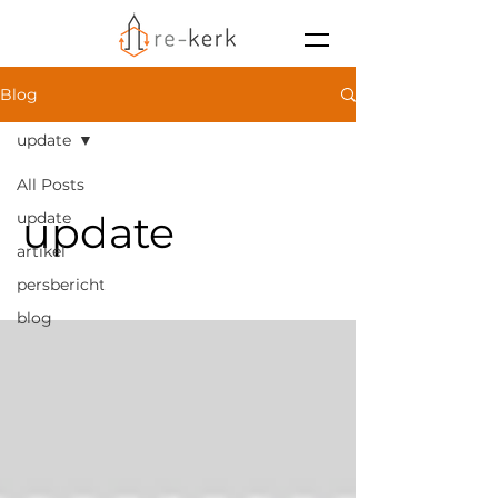
Blog
update
All Posts
update
update
artikel
persbericht
blog