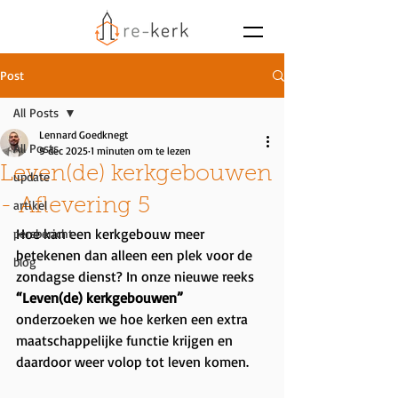
Post
All Posts
Lennard Goedknegt
All Posts
9 dec 2025
1 minuten om te lezen
Leven(de) kerkgebouwen
update
- Aflevering 5
artikel
Hoe kan een kerkgebouw meer 
persbericht
betekenen dan alleen een plek voor de 
blog
zondagse dienst? In onze nieuwe reeks 
“Leven(de) kerkgebouwen”
onderzoeken we hoe kerken een extra 
maatschappelijke functie krijgen en 
daardoor weer volop tot leven komen.