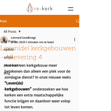
Post
All Posts
Lennard Goedknegt
All Posts
31 okt 2025
1 minuten om te lezen
Leven(de) kerkgebouwen
update
- Aflevering 4
artikel
Hoe kan een kerkgebouw meer 
persbericht
betekenen dan alleen een plek voor de 
blog
zondagse dienst? In onze nieuwe reeks 
“Leven(de) 
kerkgebouwen”
 onderzoeken we hoe 
kerken een extra maatschappelijke 
functie krijgen en daardoor weer volop 
tot leven komen.