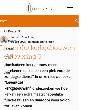
Post
All Posts
Lennard Goedknegt
All Posts
30 sep 2025
1 minuten om te lezen
Leven(de) kerkgebouwen
update
- Aflevering 3
artikel
Hoe kan een kerkgebouw meer 
persbericht
betekenen dan alleen een plek voor de 
blog
zondagse dienst? In onze nieuwe reeks 
“Leven(de) 
kerkgebouwen”
 onderzoeken we hoe 
kerken een extra maatschappelijke 
functie krijgen en daardoor weer volop 
tot leven komen.