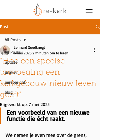
Post
All Posts
Lennard Goedknegt
All Posts
6 mei 2025
2 minuten om te lezen
"Hoe een speelse
update
toevoeging een
artikel
persbericht
kerkgebouw nieuw leven
blog
geeft"
Bijgewerkt op:
7 mei 2025
Een voorbeeld van een nieuwe 
functie die écht raakt.
We nemen je even mee over de grens, 