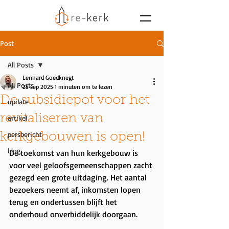
Post
All Posts
Lennard Goedknegt
All Posts
25 sep 2025
1 minuten om te lezen
De subsidiepot voor het
update
revitaliseren van
artikel
persbericht
kerkgebouwen is open!
blog
De toekomst van hun kerkgebouw is 
voor veel geloofsgemeenschappen zacht 
gezegd een grote uitdaging. Het aantal 
bezoekers neemt af, inkomsten lopen 
terug en ondertussen blijft het 
onderhoud onverbiddelijk doorgaan. 