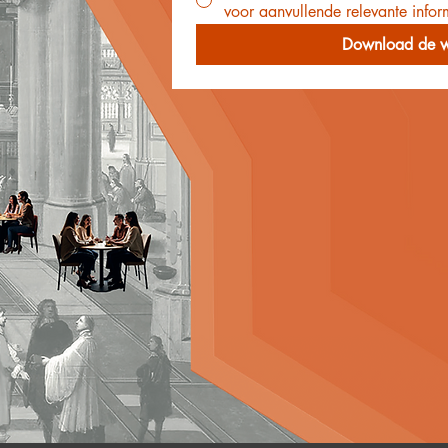
voor aanvullende relevante infor
Download de w