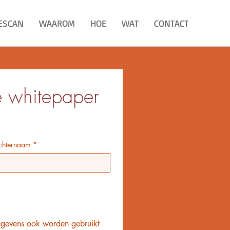
ESCAN
WAAROM
HOE
WAT
CONTACT
e whitepaper 
chternaam
*
egevens ook worden gebruikt