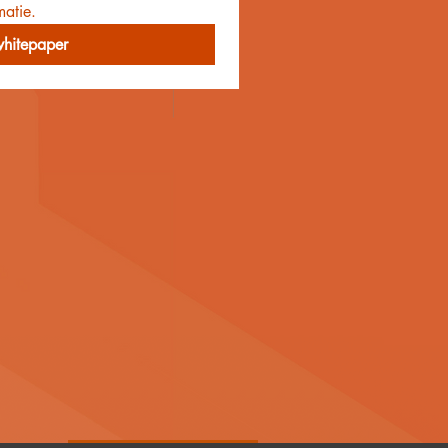
matie.
hitepaper