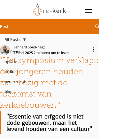
Post
All Posts
Lennard Goedknegt
All Posts
23 mei 2025
2 minuten om te lezen
"Het symposium verklapt:
update
óók jongeren houden
artikel
persbericht
zich bezig met de
blog
toekomst van
kerkgebouwen!"
"Essentie van erfgoed is niet 
dode gebouwen, maar het 
levend houden van een cultuur"