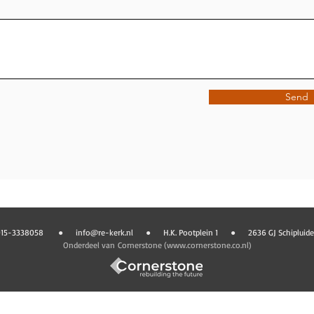
Send
015-3338058 ●
info@re-kerk.nl
● H.K. Pootplein 1
●
2636 GJ Schipluiden​​
Onderdeel van
Cornerstone (
www.cornerstone.co.nl
)